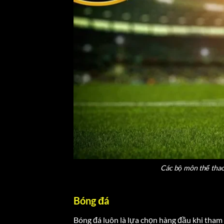
Các bộ môn thể thao
Bóng đá
Bóng đá luôn là lựa chọn hàng đầu khi tham