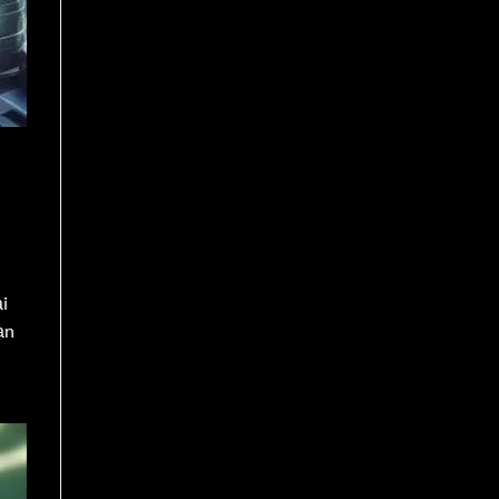
ại
ạn
i