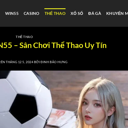
WIN55
CASINO
THỂ THAO
XỔ SỐ
ĐÁ GÀ
KHUYẾN M
THỂ THAO
N55 – Sân Chơi Thể Thao Uy Tín
RÊN
THÁNG 12 5, 2024
BỞI
ĐINH BẢO HƯNG