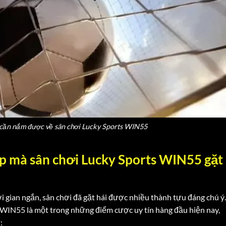
u cần nắm được về sân chơi Lucky Sports WIN55
p mà sân chơi Lucky Sports WIN55 gặt
 gian ngắn, sân chơi đã gặt hái được nhiều thành tựu đáng chú ý.
s WIN55
là một trong những điểm cược uy tín hàng đầu hiện nay,
: