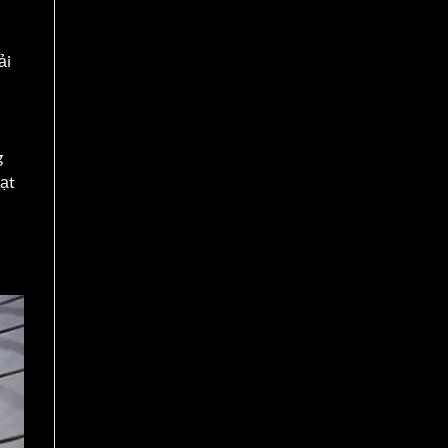
ải
g
đạt