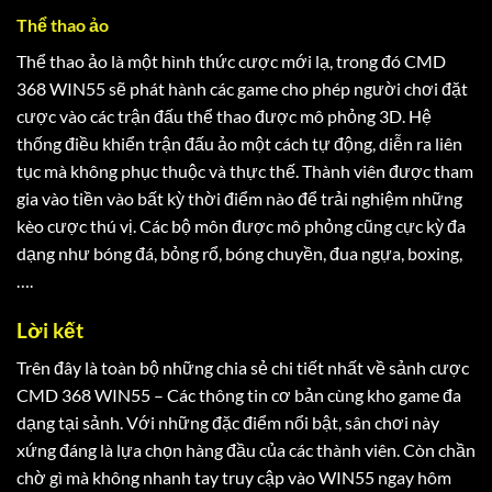
Thể thao ảo
Thể thao ảo là một hình thức cược mới lạ, trong đó
CMD
368 WIN55
sẽ phát hành các game cho phép người chơi đặt
cược vào các trận đấu thể thao được mô phỏng 3D. Hệ
thống điều khiển trận đấu ảo một cách tự động, diễn ra liên
tục mà không phục thuộc và thực thế. Thành viên được tham
gia vào tiền vào bất kỳ thời điểm nào để trải nghiệm những
kèo cược thú vị. Các bộ môn được mô phỏng cũng cực kỳ đa
dạng như bóng đá, bỏng rổ, bóng chuyền, đua ngựa, boxing,
….
Lời kết
Trên đây là toàn bộ những chia sẻ chi tiết nhất về sảnh cược
CMD 368
WIN55
– Các thông tin cơ bản cùng kho game đa
dạng tại sảnh. Với những đặc điểm nổi bật, sân chơi này
xứng đáng là lựa chọn hàng đầu của các thành viên. Còn chần
chờ gì mà không nhanh tay truy cập vào WIN55 ngay hôm