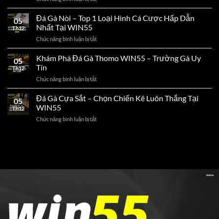
Vin88
–
Đá Gà Nòi – Top 1 Loại Hình Cá Cược Hấp Dẫn
05
Nhà
Nhất Tại WIN55
Th12
Cái
Chức năng bình luận bị tắt
ở
Đẳng
Đá
Cấp
Gà
Khám Phá Đá Gà Thomo WIN55 – Trường Gà Uy
Với
05
Nòi
Sân
Tín
Th12
–
Chơi
Chức năng bình luận bị tắt
ở
Top
Cá
Khám
1
Cược
Phá
Đá Gà Cựa Sắt – Chọn Chiến Kê Luôn Thắng Tại
Loại
Hàng
05
Đá
Hình
WIN55
Đầu
Th12
Gà
Cá
Chức năng bình luận bị tắt
ở
Thomo
Cược
Đá
WIN55
Hấp
Gà
–
Dẫn
Cựa
Trường
Nhất
Sắt
Gà
Tại
–
Uy
WIN55
Chọn
Tín
Chiến
Kê
Luôn
Thắng
Tại
WIN55