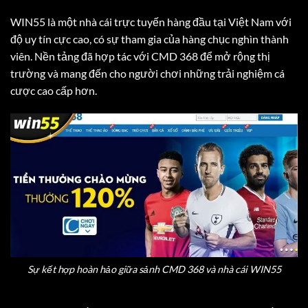
WIN55 là một nhà cái trực tuyến hàng đầu tại Việt Nam với
độ uy tín cực cao, có sự tham gia của hàng chục nghìn thành
viên. Nền tảng đã hợp tác với CMD 368 để mở rộng thị
trường và mang đến cho người chơi những trải nghiệm cá
cược cao cấp hơn.
Sự kết hợp hoàn hảo giữa sảnh CMD 368 và nhà cái WIN55