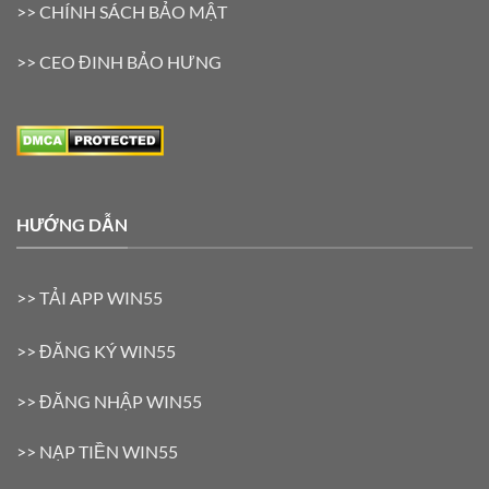
>>
CHÍNH SÁCH BẢO MẬT
>>
CEO ĐINH BẢO HƯNG
HƯỚNG DẪN
>>
TẢI APP WIN55
>>
ĐĂNG KÝ WIN55
>>
ĐĂNG NHẬP WIN55
>>
NẠP TIỀN WIN55