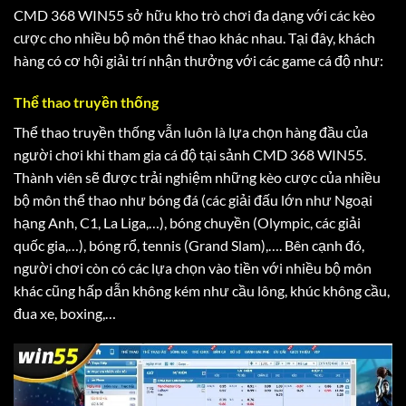
CMD 368 WIN55 sở hữu kho trò chơi đa dạng với các kèo
cược cho nhiều bộ môn thể thao khác nhau. Tại đây, khách
hàng có cơ hội giải trí nhận thưởng với các game cá độ như:
Thể thao truyền thống
Thể thao truyền thống vẫn luôn là lựa chọn hàng đầu của
người chơi khi tham gia cá độ tại sảnh
CMD 368 WIN55
.
Thành viên sẽ được trải nghiệm những kèo cược của nhiều
bộ môn thể thao như bóng đá (các giải đấu lớn như Ngoại
hạng Anh, C1, La Liga,…), bóng chuyền (Olympic, các giải
quốc gia,…), bóng rổ, tennis (Grand Slam),…. Bên cạnh đó,
người chơi còn có các lựa chọn vào tiền với nhiều bộ môn
khác cũng hấp dẫn không kém như cầu lông, khúc không cầu,
đua xe, boxing,…