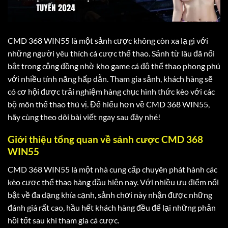
CMD 368 WIN55
là một sảnh cược không còn xa lạ gì với
những người yêu thích cá cược thể thao. Sảnh từ lâu đã nổi
bật trong cộng đồng nhờ kho game cá độ thể thao phong phú
với nhiều tính năng hấp dẫn. Tham gia sảnh, khách hàng sẽ
có cơ hội được trải nghiệm hàng chục hình thức kèo với các
bộ môn thể thao thú vị. Để hiểu hơn về
CMD 368 WIN55
,
hãy cùng theo dõi bài viết ngay sau đây nhé!
Giới thiệu tổng quan về sảnh cược CMD 368
WIN55
CMD 368 WIN55
là một nhà cung cấp chuyên phát hành các
kèo cược thể thao hàng đầu hiện nay. Với nhiều ưu điểm nổi
bật về đa dạng khía cạnh, sảnh chơi này nhận được những
đánh giá rất cao, hầu hết khách hàng đều để lại những phản
hồi tốt sau khi tham gia cá cược.