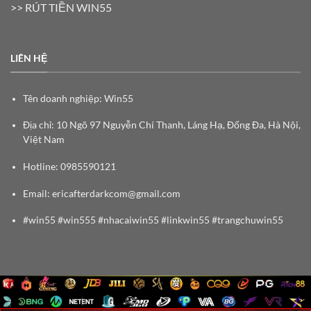
>>
RÚT TIỀN WIN55
LIÊN HỆ
Tên doanh nghiệp:
Win55
Địa chỉ:
10 Ngõ 97 Nguyễn Chí Thanh, Láng Hạ, Đống Đa, Hà Nội,
Việt Nam
Hotline:
0985590121
Email:
ericafterdarkcom@gmail.com
#win55 #win555 #nhacaiwin55 #linkwin55 #trangchuwin55