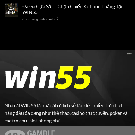
1
Cược
Phá
Đá Gà Cựa Sắt – Chọn Chiến Kê Luôn Thắng Tại
Loại
Hàng
05
Đá
Hình
WIN55
Đầu
Th12
Gà
Cá
Chức năng bình luận bị tắt
ở
Thomo
Cược
Đá
WIN55
Hấp
Gà
–
Dẫn
Cựa
Trường
Nhất
Sắt
Gà
Tại
–
Uy
WIN55
Chọn
Tín
Chiến
Kê
Luôn
Thắng
Tại
WIN55
Nhà cái
WIN55
là nhà cái có lịch sử lâu đời nhiều trò chơi
hàng đầu đa dạng như thể thao, casino trực tuyến, poker và
các trò chơi slot phong phú.