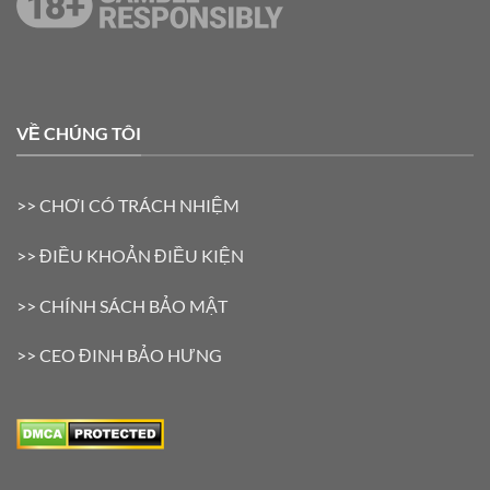
VỀ CHÚNG TÔI
>>
CHƠI CÓ TRÁCH NHIỆM
>>
ĐIỀU KHOẢN ĐIỀU KIỆN
>>
CHÍNH SÁCH BẢO MẬT
>>
CEO ĐINH BẢO HƯNG