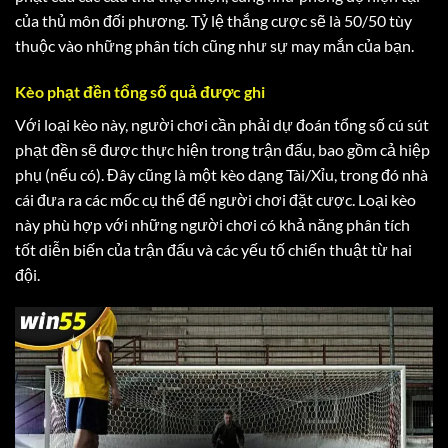
của thủ môn đối phương. Tỷ lệ thắng cược sẽ là 50/50 tùy
thuộc vào những phân tích cũng như sự may mắn của bạn.
Kèo phạt đền tổng số quả được ghi
Với loại kèo này, người chơi cần phải dự đoán tổng số cú sút
phạt đền sẽ được thực hiện trong trận đấu, bao gồm cả hiệp
phụ (nếu có). Đây cũng là một kèo dạng Tài/Xỉu, trong đó nhà
cái đưa ra các mốc cụ thể để người chơi đặt cược. Loại kèo
này phù hợp với những người chơi có khả năng phân tích
tốt diễn biến của trận đấu và các yếu tố chiến thuật từ hai
đội.