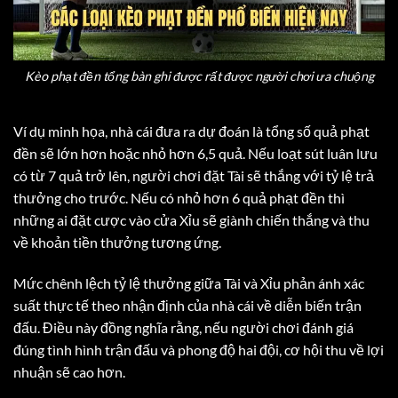
Kèo phạt đền tổng bàn ghi được rất được người chơi ưa chuộng
Ví dụ minh họa, nhà cái đưa ra dự đoán là tổng số quả phạt
đền sẽ lớn hơn hoặc nhỏ hơn 6,5 quả. Nếu loạt sút luân lưu
có từ 7 quả trở lên, người chơi đặt Tài sẽ thắng với tỷ lệ trả
thưởng cho trước. Nếu có nhỏ hơn 6 quả phạt đền thì
những ai đặt cược vào cửa Xỉu sẽ giành chiến thắng và thu
về khoản tiền thưởng tương ứng.
Mức chênh lệch tỷ lệ thưởng giữa Tài và Xỉu phản ánh xác
suất thực tế theo nhận định của nhà cái về diễn biến trận
đấu. Điều này đồng nghĩa rằng, nếu người chơi đánh giá
đúng tình hình trận đấu và phong độ hai đội, cơ hội thu về lợi
nhuận sẽ cao hơn.