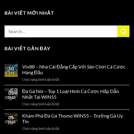
BÀI VIẾT MỚI NHẤT
BÀI VIẾT GẦN ĐÂY
Vin88 – Nhà Cái Đẳng Cấp Với Sân Chơi Cá Cược
10
Hàng Đầu
Th1
Chức năng bình luận bị tắt
ở
Vin88
–
Đá Gà Nòi – Top 1 Loại Hình Cá Cược Hấp Dẫn
05
Nhà
Nhất Tại WIN55
Th12
Cái
Chức năng bình luận bị tắt
ở
Đẳng
Đá
Cấp
Gà
Khám Phá Đá Gà Thomo WIN55 – Trường Gà Uy
Với
05
Nòi
Sân
Tín
Th12
–
Chơi
Chức năng bình luận bị tắt
ở
Top
Cá
Khám