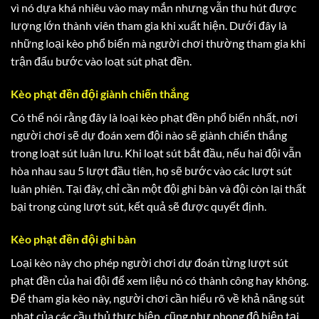
vì nó dựa khá nhiêu vào may mắn nhưng vẫn thu hút được
lượng lớn thành viên tham gia khi xuất hiện. Dưới đây là
những loại kèo phổ biến mà người chơi thường tham gia khi
trận đấu bước vào loạt sút phạt đền.
Kèo phạt đền đội giành chiến thắng
Có thể nói rằng đây là loại
kèo phạt đền
phổ biến nhất, nơi
người chơi sẽ dự đoán xem đội nào sẽ giành chiến thắng
trong loạt sút luân lưu. Khi loạt sút bắt đầu, nếu hai đội vẫn
hòa nhau sau 5 lượt đầu tiên, họ sẽ bước vào các lượt sút
luân phiên. Tại đây, chỉ cần một đội ghi bàn và đội còn lại thất
bại trong cùng lượt sút, kết quả sẽ được quyết định.
Kèo phạt đền đội ghi bàn
Loại kèo này cho phép người chơi dự đoán từng lượt sút
phạt đền của hai đội để xem liệu nó có thành công hay không.
Để tham gia kèo này, người chơi cần hiểu rõ về khả năng sút
phạt của các cầu thủ thực hiện, cũng như phong độ hiện tại