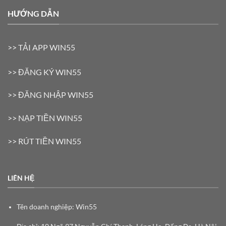
HƯỚNG DẪN
>>
TẢI APP WIN55
>>
ĐĂNG KÝ WIN55
>>
ĐĂNG NHẬP WIN55
>>
NẠP TIỀN WIN55
>>
RÚT TIỀN WIN55
LIÊN HỆ
Tên doanh nghiệp:
Win55