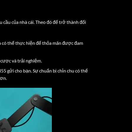
u cầu của nhà cái. Theo đó để trở thành đối
ta có thể thực hiện để thỏa mãn được đam
 cược và trải nghiệm.
55 gửi cho bạn. Sự chuẩn bị chỉn chu có thể
hơn.