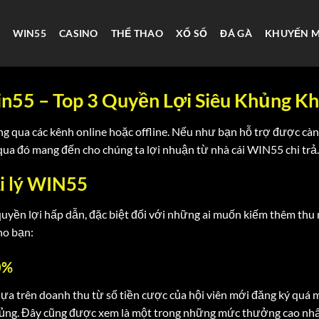
WIN55
CASINO
THỂ THAO
XỔ SỐ
ĐÁ GÀ
KHUYẾN M
in55 – Top 3 Quyền Lợi Siêu Khủng Kh
ảng qua các kênh online hoặc offline. Nếu như bạn hỗ trợ được càn
qua đó mang đến cho chúng ta lợi nhuận từ nhà cái WIN55 chi trả.
ại lý WIN55
 quyền lợi hấp dẫn, đặc biệt đối với những ai muốn kiếm thêm thu
ho bạn:
0%
a trên doanh thu từ số tiền cược của hội viên mới đăng ký quá m
hủng. Đây cũng được xem là một trong những mức thưởng cao nhất