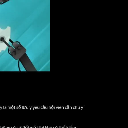
y là một số lưu ý yêu cầu hội viên cần chú ý
không có sự đổi mới thì khó có thể kiếm