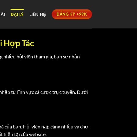
ÃI
ĐẠI LÝ
LIÊN HỆ
ĐĂNG KÝ +99K
i Hợp Tác
g nhiều hội viên tham gia, bạn sẽ nhận
 nhập từ lĩnh vực cá cược trực tuyến. Dưới
ã của bạn. Hội viên nạp càng nhiều và chơi
 hiện tại của website.