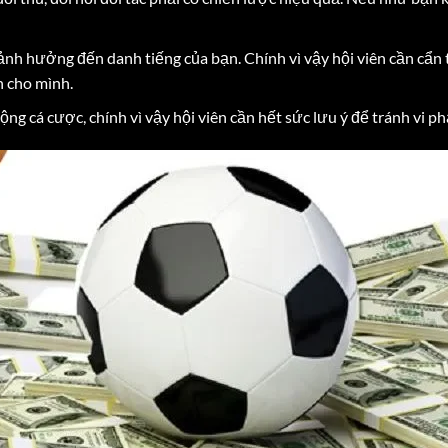
 ảnh hưởng đến danh tiếng của bạn. Chính vì vậy hội viên cần cẩn t
n cho mình.
g cá cược, chính vì vậy hội viên cần hết sức lưu ý để tránh vi p