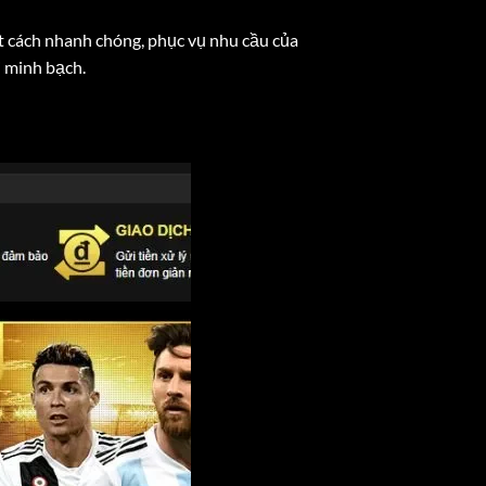
t cách nhanh chóng, phục vụ nhu cầu của
 minh bạch.