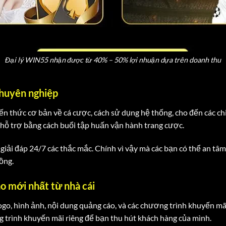
Đại lý WIN55 nhận được từ 40% – 50% lợi nhuận dựa trên doanh thu
huyên nghiệp
ến thức cơ bản về cá cược, cách sử dụng hệ thống, cho đến các ch
 hỗ trợ bằng cách buổi tập huấn vận hành trang cược.
 giải đáp 24/7 các thắc mắc. Chính vì vậy mà các bạn có thể an tâm
ồng.
 mới nhất từ nhà cái
go, hình ảnh, nội dung quảng cáo, và các chương trình khuyến mãi
g trình khuyến mãi riêng để bạn thu hút khách hàng của mình.