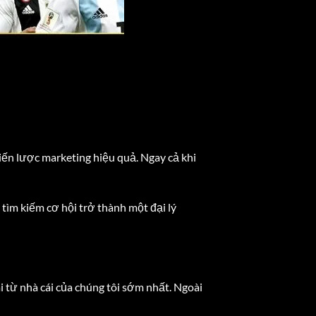
iến lược marketing hiệu quả. Ngay cả khi
 tìm kiếm cơ hội trở thành một đại lý
 từ nhà cái của chúng tôi sớm nhất. Ngoài