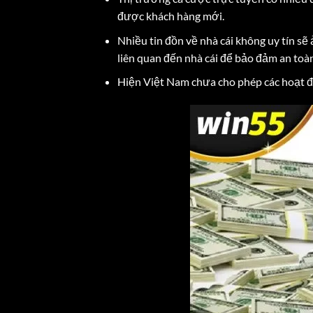
được khách hàng mới.
Nhiều tin đồn về nhà cái không uy tín sẽ
liên quan đến nhà cái để bảo đảm an toà
Hiện Việt Nam chưa cho phép các hoạt độn