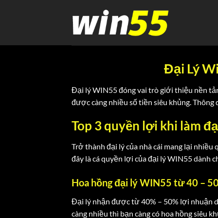
Chuyển
đến
nội
dung
Đại Lý W
Đại lý WIN55
đóng vai trò giới thiệu nền t
được càng nhiều số tiền siêu khủng. Thông 
Top 3 quyền lợi khi làm đ
Trở thành đại lý của nhà cái mang lại nhiều
đây là cá quyền lợi của
đại lý WIN55
dành c
Hoa hồng đại lý WIN55 từ 40 – 5
Đại lý nhận được từ 40% – 50% lợi nhuận dự
càng nhiều thì bạn càng có hoa hồng siêu k