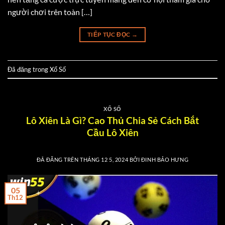
người chơi trên toàn […]
TIẾP TỤC ĐỌC
→
Đã đăng trong
Xổ Số
XỔ SỐ
Lô Xiên Là Gì? Cao Thủ Chia Sẻ Cách Bắt
Cầu Lô Xiên
ĐÃ ĐĂNG TRÊN
THÁNG 12 5, 2024
BỞI
ĐINH BẢO HƯNG
05
Th12