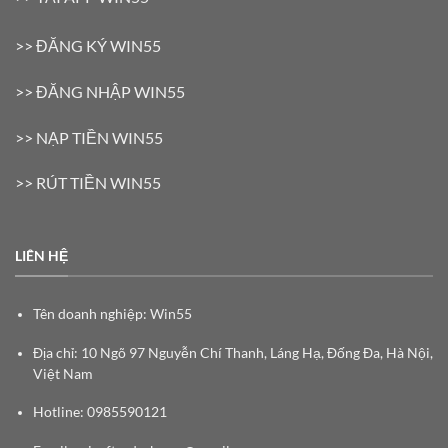
>>
ĐĂNG KÝ WIN55
>>
ĐĂNG NHẬP WIN55
>>
NẠP TIỀN WIN55
>>
RÚT TIỀN WIN55
LIÊN HỆ
Tên doanh nghiệp:
Win55
Địa chỉ:
10 Ngõ 97 Nguyễn Chí Thanh, Láng Hạ, Đống Đa, Hà Nội,
Việt Nam
Hotline:
0985590121