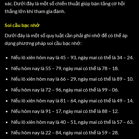
xác. Dưới đây là một số chiến thuật giúp bạn tăng cơ hội
thắng lớn khi tham gia đánh.
Soi cầu bạc nhớ
Dưới đây là một số quy luật cần phải ghi nhớ để có thể áp
dụng phương pháp soi cầu bạc nhớ:
Nếu lô xiên hôm nay là 45 – 93, ngày mai có thể là 34 – 24.
Nếu hôm nay là 55 – 79, ngày mai có thể là 78 – 18.
Nếu lô xiên hôm nay là 66 – 29, ngày mai có thể là 89 – 10.
Nếu hôm nay là 72 – 96, ngày mai có thể là 99 – 06.
Nếu lô xiên hôm nay là 81 – 64, ngày mai có thể là 49 – 14.
Nếu hôm nay là 91 – 17, ngày mai có thể là 88 – 12.
Nếu lô xiên hôm nay là 40 – 51, ngày mai có thể là 57 – 63.
Nếu hôm nay là 22 – 84, ngày mai có thể là 59 – 28.