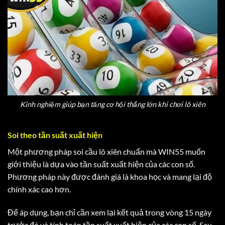
Kinh nghiệm giúp bạn tăng cơ hội thắng lớn khi chơi lô xiên
Soi theo tần suất xuất hiện
Một phương pháp soi cầu lô xiên chuẩn mà WIN55 muốn
giới thiệu là dựa vào tần suất xuất hiện của các con số.
Phương pháp này được đánh giá là khoa học và mang lại độ
chính xác cao hơn.
Để áp dụng, bạn chỉ cần xem lại kết quả trong vòng 15 ngày
trước đó và tính toán tần suất xuất hiện của các con số. Sau