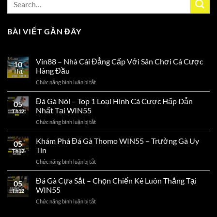
BÀI VIẾT GẦN ĐÂY
Vin88 – Nhà Cái Đẳng Cấp Với Sân Chơi Cá Cược
10
Hàng Đầu
Th1
Chức năng bình luận bị tắt
ở
Vin88
–
Đá Gà Nòi – Top 1 Loại Hình Cá Cược Hấp Dẫn
05
Nhà
Nhất Tại WIN55
Th12
Cái
Chức năng bình luận bị tắt
ở
Đẳng
Đá
Cấp
Gà
Khám Phá Đá Gà Thomo WIN55 – Trường Gà Uy
Với
05
Nòi
Sân
Tín
Th12
–
Chơi
Chức năng bình luận bị tắt
ở
Top
Cá
Khám
1
Cược
Phá
Đá Gà Cựa Sắt – Chọn Chiến Kê Luôn Thắng Tại
Loại
Hàng
05
Đá
Hình
WIN55
Đầu
Th12
Gà
Cá
Chức năng bình luận bị tắt
ở
Thomo
Cược
Đá
WIN55
Hấp