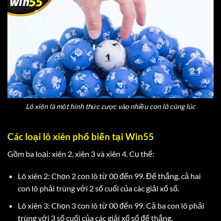
Lô xiên là một hình thức cược vào nhiều con lô cùng lúc
Các loại lô xiên phổ biến tại Win55
Gồm ba loại: xiên 2, xiên 3 và xiên 4. Cụ thể:
Lô xiên 2: Chọn 2 con lô từ 00 đến 99. Để thắng, cả hai
con lô phải trùng với 2 số cuối của các giải xổ số.
Lô xiên 3: Chọn 3 con lô từ 00 đến 99. Cả ba con lô phải
trùng với 3 số cuối của các giải xổ số để thắng.