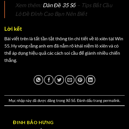
Xem thêm:
Dàn Đề 35 Số
– Tips Bắt Cầu
Lô Đề Đỉnh Cao Bạn Nên Biết
Lời kết
Bài viết trên là tất tần tật thông tin chi tiết về lô xiên tại
Win
55
. Hy vọng rằng anh em đã nắm rõ khái niệm lô xiên và có
thể áp dụng hiệu quả các cách soi cầu để giành nhiều chiến
thắng.
Mục nhập này đã được đăng trong
Xổ Số
. Đánh dấu trang
permalink
.
ĐINH BẢO HƯNG