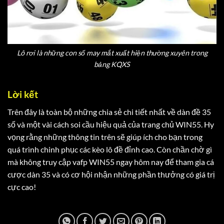
Lô rơi là những con số may mắt xuất hiện thường xuyên trong
bảng KQXS
Lời kết
Trên đây là toàn bộ những chia sẻ chi tiết nhất về
dàn đề 35
số
và một vài cách soi cầu hiệu quả của
trang chủ WIN55
. Hy
vọng rằng những thông tin trên sẽ giúp ích cho bạn trong
quá trình chinh phục các kèo lô đề đỉnh cao. Còn chần chờ gì
mà không truy cập vafp WIN55 ngay hôm nay để tham gia cá
cược dàn 35 và có cơ hội nhận những phần thưởng có giá trị
cực cao!