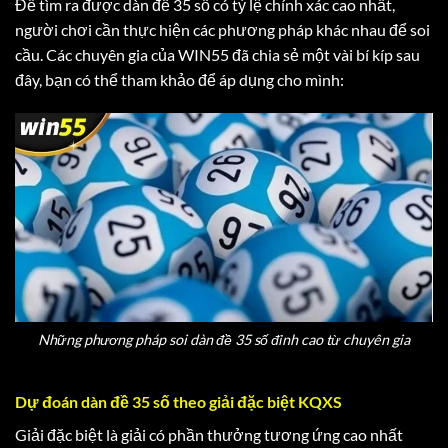
Để tìm ra được
dàn đề 35 số
có tỷ lệ chính xác cao nhất,
người chơi cần thực hiện các phương pháp khác nhau để soi
cầu. Các chuyên gia của WIN55 đã chia sẻ một vài bí kíp sau
đây, bạn có thể tham khảo để áp dụng cho mình:
Những phương pháp soi dàn đề 35 số đỉnh cao từ chuyên gia
Dự đoán dàn đề 35 số theo giải đặc biệt KQXS
Giải đặc biệt là giải có phần thưởng tương ứng cao nhất