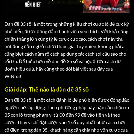
Dàn đề 35 số
là một trong những kiểu chơi cược lô đề cực kỳ
phổ biến, được đông đảo thành viên yêu thích. Với khả năng
chiến thắng lớn cùng tỷ lệ cược cực cao, cách chơi này thu
hút đông đảo người chơi tham gia. Tuy nhiên, không phải ai
cũng biết cách nắm rõ cách áp dụng các cách soi cầu sao cho
tối ưu. Để hiểu hơn về
dàn đề 35 số
và học được cách dự
đoán hiệu quả, hãy cùng theo dõi bài viết sau đây của
WIN55!
Giải đáp: Thế nào là dàn đề 35 số
Dàn đề 35 số
là một cách đánh lô đề phổ biến được đông đảo
người chơi áp dụng. Theo phương pháp này, bạn cần chọn ra
35 con lô trong phạm vi từ 00 đến 99 để vào tiền và theo
cược. Thay vì chỉ đặt cược vào 1 số duy nhất như cách chơi
cổ điển, trong dàn 35, khách hàng cần chia nhỏ vốn cược của