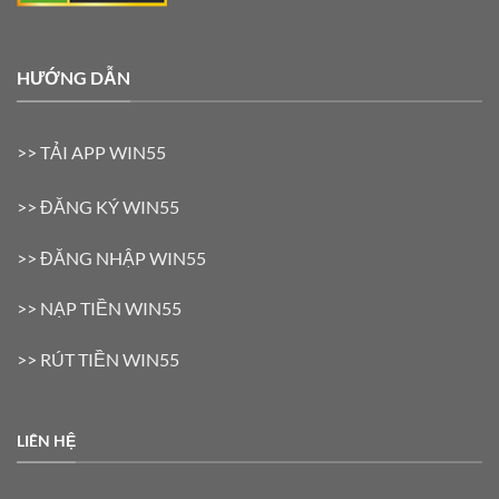
HƯỚNG DẪN
>>
TẢI APP WIN55
>>
ĐĂNG KÝ WIN55
>>
ĐĂNG NHẬP WIN55
>>
NẠP TIỀN WIN55
>>
RÚT TIỀN WIN55
LIÊN HỆ