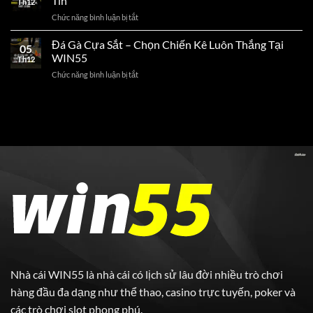
Tín
Th12
–
Chơi
Chức năng bình luận bị tắt
ở
Top
Cá
Khám
1
Cược
Phá
Đá Gà Cựa Sắt – Chọn Chiến Kê Luôn Thắng Tại
Loại
Hàng
05
Đá
Hình
WIN55
Đầu
Th12
Gà
Cá
Chức năng bình luận bị tắt
ở
Thomo
Cược
Đá
WIN55
Hấp
Gà
–
Dẫn
Cựa
Trường
Nhất
Sắt
Gà
Tại
–
Uy
WIN55
Chọn
Tín
Chiến
Kê
Luôn
Thắng
Tại
WIN55
Nhà cái
WIN55
là nhà cái có lịch sử lâu đời nhiều trò chơi
hàng đầu đa dạng như thể thao, casino trực tuyến, poker và
các trò chơi slot phong phú.