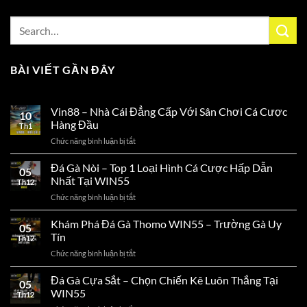
BÀI VIẾT GẦN ĐÂY
Vin88 – Nhà Cái Đẳng Cấp Với Sân Chơi Cá Cược
10
Hàng Đầu
Th1
Chức năng bình luận bị tắt
ở
Vin88
–
Đá Gà Nòi – Top 1 Loại Hình Cá Cược Hấp Dẫn
05
Nhà
Nhất Tại WIN55
Th12
Cái
Chức năng bình luận bị tắt
ở
Đẳng
Đá
Cấp
Gà
Khám Phá Đá Gà Thomo WIN55 – Trường Gà Uy
Với
05
Nòi
Sân
Tín
Th12
–
Chơi
Chức năng bình luận bị tắt
ở
Top
Cá
Khám
1
Cược
Phá
Đá Gà Cựa Sắt – Chọn Chiến Kê Luôn Thắng Tại
Loại
Hàng
05
Đá
Hình
WIN55
Đầu
Th12
Gà
Cá