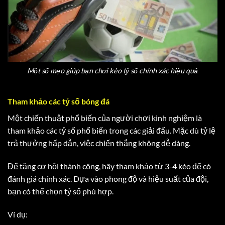
Một số mẹo giúp bạn chơi kèo tỷ số chính xác hiệu quả
Tham khảo các tỷ số bóng đá
Một chiến thuật phổ biến của người chơi kinh nghiệm là
tham khảo các tỷ số phổ biến trong các giải đấu. Mặc dù tỷ lệ
trả thưởng hấp dẫn, việc chiến thắng không dễ dàng.
Để tăng cơ hội thành công, hãy tham khảo từ 3-4 kèo để có
đánh giá chính xác. Dựa vào phong độ và hiệu suất của đội,
bạn có thể chọn tỷ số phù hợp.
Ví dụ: