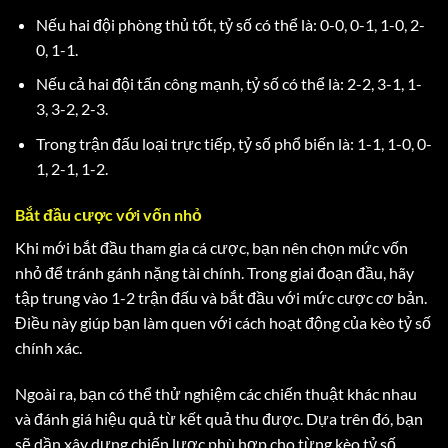
Nếu hai đội phòng thủ tốt, tỷ số có thể là: 0-0, 0-1, 1-0, 2-
0, 1-1.
Nếu cả hai đội tấn công mạnh, tỷ số có thể là: 2-2, 3-1, 1-
3, 3-2, 2-3.
Trong trận đấu loại trực tiếp, tỷ số phổ biến là: 1-1, 1-0, 0-
1, 2-1, 1-2.
Bắt đầu cược với vốn nhỏ
Khi mới bắt đầu tham gia cá cược, bạn nên chọn mức vốn
nhỏ để tránh gánh nặng tài chính. Trong giai đoạn đầu, hãy
tập trung vào 1-2 trận đấu và bắt đầu với mức cược cơ bản.
Điều này giúp bạn làm quen với cách hoạt động của
kèo tỷ số
chính xác
.
Ngoài ra, bạn có thể thử nghiệm các chiến thuật khác nhau
và đánh giá hiệu quả từ kết quả thu được. Dựa trên đó, bạn
sẽ dần xây dựng chiến lược phù hợp cho từng kèo tỷ số.