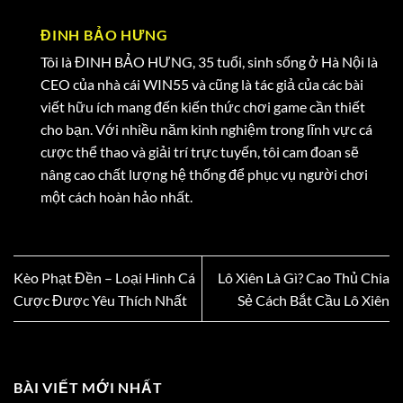
ĐINH BẢO HƯNG
Tôi là ĐINH BẢO HƯNG, 35 tuổi, sinh sống ở Hà Nội là
CEO của nhà cái WIN55 và cũng là tác giả của các bài
viết hữu ích mang đến kiến thức chơi game cần thiết
cho bạn. Với nhiều năm kinh nghiệm trong lĩnh vực cá
cược thể thao và giải trí trực tuyến, tôi cam đoan sẽ
nâng cao chất lượng hệ thống để phục vụ người chơi
một cách hoàn hảo nhất.
Kèo Phạt Đền – Loại Hình Cá
Lô Xiên Là Gì? Cao Thủ Chia
Cược Được Yêu Thích Nhất
Sẻ Cách Bắt Cầu Lô Xiên
BÀI VIẾT MỚI NHẤT