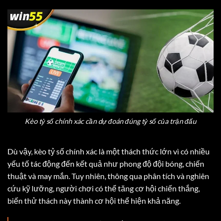
Kèo tỷ số chính xác cần dự đoán đúng tỷ số của trận đấu
Dù vậy,
kèo tỷ số chính xác
là một thách thức lớn vì có nhiều
yếu tố tác động đến kết quả như phong độ đội bóng, chiến
thuật và may mắn. Tuy nhiên, thông qua phân tích và nghiên
cứu kỹ lưỡng, người chơi có thể tăng cơ hội chiến thắng,
biến thử thách này thành cơ hội thể hiện khả năng.