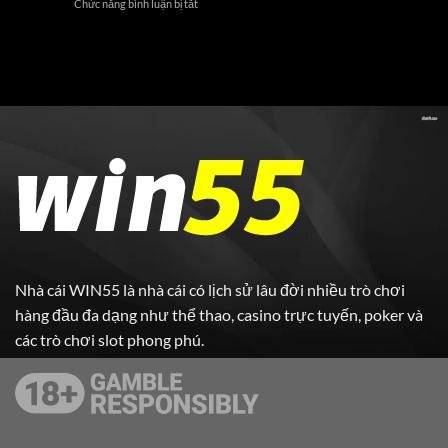
Chức năng bình luận bị tắt
ở
Thomo
Cược
Đá
WIN55
Hấp
Gà
–
Dẫn
Cựa
Trường
Nhất
Sắt
Gà
Tại
–
Uy
WIN55
Chọn
Tín
Chiến
Kê
Luôn
Thắng
Tại
WIN55
Nhà cái
WIN55
là nhà cái có lịch sử lâu đời nhiều trò chơi
hàng đầu đa dạng như thể thao, casino trực tuyến, poker và
các trò chơi slot phong phú.