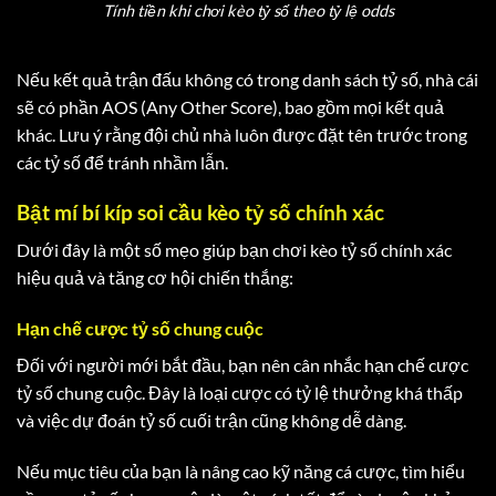
Tính tiền khi chơi kèo tỷ số theo tỷ lệ odds
Nếu kết quả trận đấu không có trong danh sách tỷ số, nhà cái
sẽ có phần AOS (Any Other Score), bao gồm mọi kết quả
khác. Lưu ý rằng đội chủ nhà luôn được đặt tên trước trong
các tỷ số để tránh nhầm lẫn.
Bật mí bí kíp soi cầu kèo tỷ số chính xác
Dưới đây là một số mẹo giúp bạn chơi
kèo tỷ số chính xác
hiệu quả và tăng cơ hội chiến thắng:
Hạn chế cược tỷ số chung cuộc
Đối với người mới bắt đầu, bạn nên cân nhắc hạn chế cược
tỷ số chung cuộc. Đây là loại cược có tỷ lệ thưởng khá thấp
và việc dự đoán tỷ số cuối trận cũng không dễ dàng.
Nếu mục tiêu của bạn là nâng cao kỹ năng cá cược, tìm hiểu