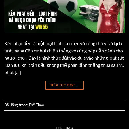
Kèo phạt đền là một loại hình cá cược vô cùng thú vị và kịch
tính mang đến cơ hội chiến thắng vô cùng hấp dẫn dành cho
người chơi. Đây là hình thức đặt vào dựa vào những loạt sút
luân lưu khi trận đấu không thể phân định thắng thua sau 90
phút […]
TIẾP TỤC ĐỌC
→
Đã đăng trong
Thể Thao
THỂ THAO