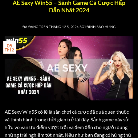
AE Sexy Win55 – Sảnh Game Cá Cược Hấp
Dẫn Nhất 2024
ĐÃ ĐĂNG TRÊN
THÁNG 12 5, 2024
BỞI
ĐINH BẢO HƯNG
05
Th12
AE Sexy Win55 có lẽ là sân chơi cá cược đã quá quen thuộc
và thịnh hành trong thời gian trở lại đây. Sảnh game này sở
hữu vô vàn ưu điểm vượt trội và đem đến cho người dùng
những trải nghiệm tốt nhất. Nếu như bạn đang có hứng thú