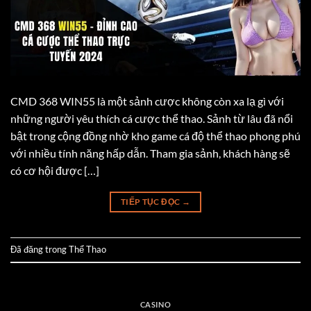
CMD 368 WIN55 là một sảnh cược không còn xa lạ gì với
những người yêu thích cá cược thể thao. Sảnh từ lâu đã nổi
bật trong cộng đồng nhờ kho game cá độ thể thao phong phú
với nhiều tính năng hấp dẫn. Tham gia sảnh, khách hàng sẽ
có cơ hội được […]
TIẾP TỤC ĐỌC
→
Đã đăng trong
Thể Thao
CASINO