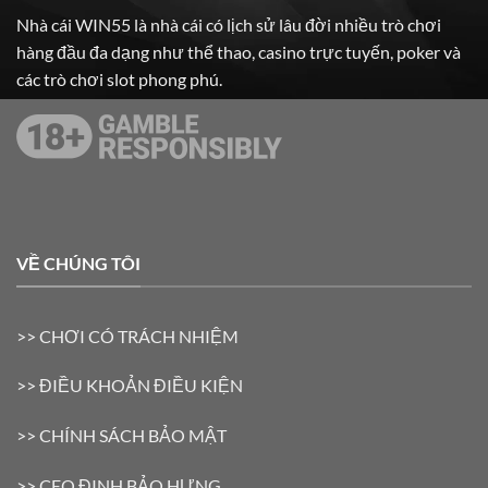
Nhà cái
WIN55
là nhà cái có lịch sử lâu đời nhiều trò chơi
hàng đầu đa dạng như thể thao, casino trực tuyến, poker và
các trò chơi slot phong phú.
VỀ CHÚNG TÔI
>>
CHƠI CÓ TRÁCH NHIỆM
>>
ĐIỀU KHOẢN ĐIỀU KIỆN
>>
CHÍNH SÁCH BẢO MẬT
>>
CEO ĐINH BẢO HƯNG