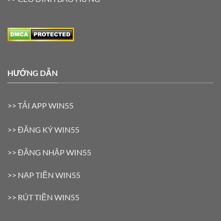
HƯỚNG DẪN
>>
TẢI APP WIN55
>>
ĐĂNG KÝ WIN55
>>
ĐĂNG NHẬP WIN55
>>
NẠP TIỀN WIN55
>>
RÚT TIỀN WIN55