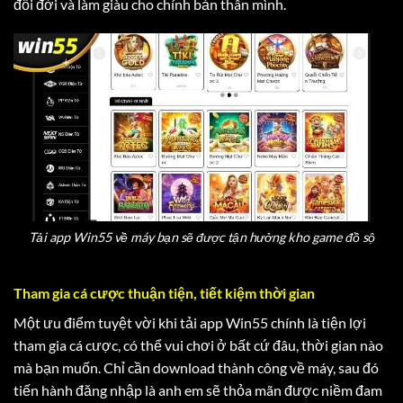
đổi đời và làm giàu cho chính bản thân mình.
Tải app Win55 về máy bạn sẽ được tận hưởng kho game đồ sộ
Tham gia cá cược thuận tiện, tiết kiệm thời gian
Một ưu điểm tuyệt vời khi
tải app Win55
chính là tiện lợi
tham gia cá cược, có thể vui chơi ở bất cứ đâu, thời gian nào
mà bạn muốn. Chỉ cần download thành công về máy, sau đó
tiến hành đăng nhập là anh em sẽ thỏa mãn được niềm đam