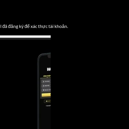
 đã đăng ký để xác thực tài khoản.