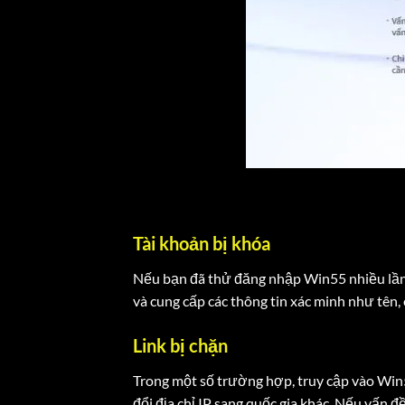
Tài khoản bị khóa
Nếu bạn đã thử
đăng nhập Win55
nhiều lần
và cung cấp các thông tin xác minh như tên
Link bị chặn
Trong một số trường hợp, truy cập vào Win5
đổi địa chỉ IP sang quốc gia khác. Nếu vấn