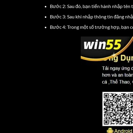
Bước 2: Sau đó, bạn tiến hành nhập tên 
Bước 3: Sau khi nhập thông tin đăng nhậ
Bước 4: Trong một số trường hợp, bạn có