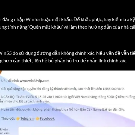
n
đăng nhập Win55
hoặc mật khẩu. Để khắc phục, hãy kiểm tra kỹ
ng tính năng ‘Quên mật khẩu’ và làm theo hướng dẫn của nhà cái
Win55 do sử dụng đường dẫn không chính xác. Nếu vấn đề vẫn tiếp
 hợp cần thiết, liên hệ bộ phận hỗ trợ để nhận link chính xác.