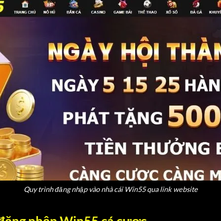
Quy trình đăng nhập vào nhà cái Win55 qua link website