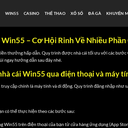
WIN55
CASINO
THỂ THAO
XỔ SỐ
ĐÁ GÀ
KHUYẾN M
 Win55 – Cơ Hội Rinh Về Nhiều Phần
tiền thưởng hấp dẫn. Quy trình được nhà cái tối ưu với các bước 
túi ngay hướng dẫn sau đây nhé.
nhà cái Win55 qua điện thoại và máy tí
 truy cập chính là máy tính và di động. Quy trình đăng nhập như s
n có thể thực hiện theo các bước sau:
g Win55 trên điện thoại của bạn từ cửa hàng ứng dụng (App Stor