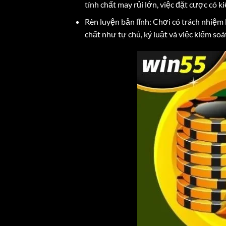
tính chất may rủi lớn, việc đặt cược có 
Rèn luyện bản lĩnh:
Chơi có trách nhiệm
chất như tự chủ, kỷ luật và việc kiểm soá