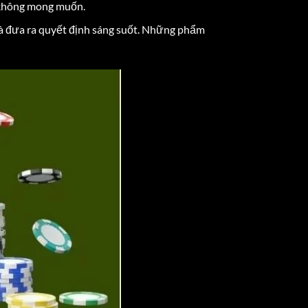
o không mong muốn.
và đưa ra quyết định sáng suốt. Những phẩm