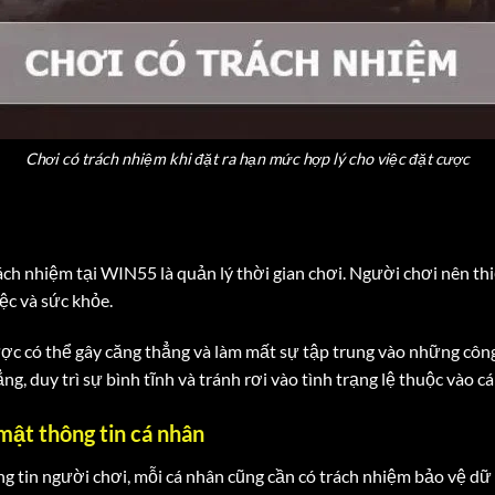
Chơi có trách nhiệm khi đặt ra hạn mức hợp lý cho việc đặt cược
rách nhiệm
tại WIN55 là quản lý thời gian chơi. Người chơi nên th
ệc và sức khỏe.
ợc có thể gây căng thẳng và làm mất sự tập trung vào những công
ng, duy trì sự bình tĩnh và tránh rơi vào tình trạng lệ thuộc vào c
mật thông tin cá nhân
tin người chơi, mỗi cá nhân cũng cần có trách nhiệm bảo vệ dữ l