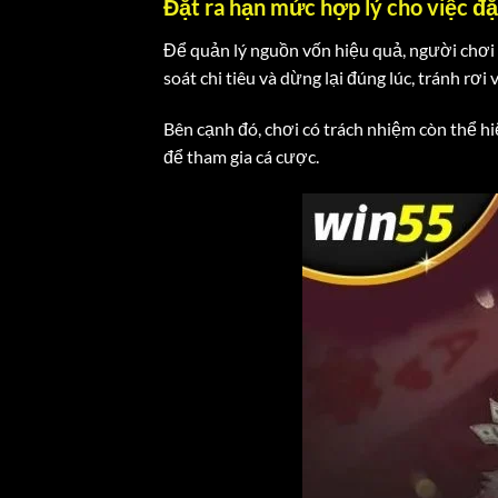
Đặt ra hạn mức hợp lý cho việc đ
Để quản lý nguồn vốn hiệu quả, người chơi 
soát chi tiêu và dừng lại đúng lúc, tránh rơi
Bên cạnh đó,
chơi có trách nhiệm
còn thể hi
để tham gia cá cược.