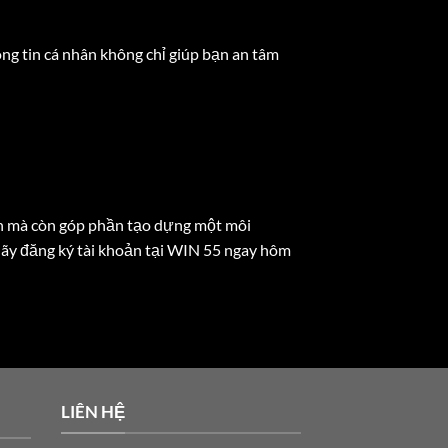
ông tin cá nhân không chỉ giúp bạn an tâm
hân mà còn góp phần tạo dựng một môi
ãy đăng ký tài khoản tại
WIN 55
ngay hôm
LIÊN HỆ