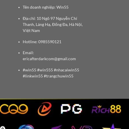
Tên doanh nghiệp:
Win55
Địa chỉ:
10 Ngõ 97 Nguyễn Chí
Thanh, Láng Hạ, Đống Đa, Hà Nội,
Việt Nam
Hotline:
0985590121
Email:
ericafterdarkcom@gmail.com
#win55 #win555 #nhacaiwin55
#linkwin55 #trangchuwin55