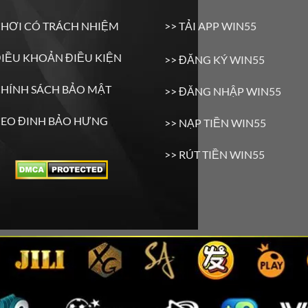
HƠI CÓ TRÁCH NHIỆM
>>
TẢI APP WIN55
IỀU KHOẢN ĐIỀU KIỆN
>>
ĐĂNG KÝ WIN55
HÍNH SÁCH BẢO MẬT
>>
ĐĂNG NHẬP WIN55
EO ĐINH BẢO HƯNG
>>
NẠP TIỀN WIN55
>>
RÚT TIỀN WIN55